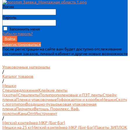
Логин
Пароль
Запомнить меня
Забыли пароль?
Зарегистрироваться
После регистрации на сайте вам будет доступно отслеживание
состояния заказов, личный кабинет и другие новые возможности
Упаковочные материалы
/
Каталог товаров
/
Мешки
Спецпредложения
Клейкие ленты
(скотчи)
Спецленты
Полипропиленовые и ПЭТ ленты
Стрейч-
пленка
Пленки упаковочные
Гофрокартон и коробки
Мешки
Скотч
с логотипом
Воздушно-пузырьковая упаковочная
пленка
Перчатки
Ветошь. Порилекс. Ваф.
полотно
КанцОпт
Инструмент
/
Мягкий контейнер МКР (Биг-Бэг)
Мешки на 25 кг
Мягкий контейнер МКР (Биг-Бэг)
Пакеты ЗИПЛОК