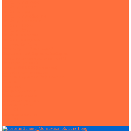
Биг бэг для опилок
Биг бэг для песка
Биг бэг для угля
Биг бэг для удобрений
Биг бэг для цемента
Биг бэги 1000 кг
Биг бэги 800 кг
Биг бэги для зерна
Биг бэги для мусора
Большие биг бэги
Верх открытый низ глухой
Двухстропный, &quot;майка&quot;
Полиэтиленовый вкладыш к МКР
Четырехстропный
Пакеты ЗИПЛОК (Грипперы)
Сопутствующие товары
Ветошь. Порилекс. Ваф. полотно
Ветошь
Порилекс
Спецпредложения
Доставка и оплата
Стоимость доставки
Условия оплаты
КАНЦОПТ
Спецпредложения
Отзывы
Контакты