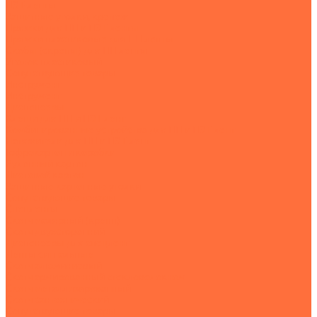
ПЭТ-ленты
Защитные уголки, крепеж
Пряжки для ПП и ПЭТ ленты
Пряжки пластиковые для ПП ленты
Скобы (скрепы) для ПП ленты
Уголок пластиковый
Сопутствующие товары
Инструмент
Инструмент
Диспенсеры
Клещи для ПП и ПЭТ лент
Комбинированные устройства для ПП и ПЭТ лент
Натяжители для ПП и ПЭТ лент
Гофрокартон и коробки
Рулонный картон
Листовой картон
Защитные картонные уголки
Сопутствующие товары
Спецленты
Скотч малярный (крепп)
Скотч двухсторонний
Диспенсеры для спецлент
Ленты сигнальные
Скотч алюминиевый
Скотч армированный стекловолокном
Скотч металлизированный
Скотч сантехнический
Сопутствующие товары