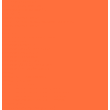
Пленки упаковочные
Пленка термоусадочная
Термоусадочная пленка POF
Пленка П/Э
Сопутствующие товары
Воздушно-пузырьковая упаковочная пленка
Сопутствующие товары
КанцОпт
Перчатки
Перчатки кислотощелочестойкие
Перчатки краги
Перчатки латексные
Перчатки маслобензостойкие
Перчатки нейлоновые
Перчатки нитриловые
Перчатки стекольщика
Перчатки х/б с ПВХ покрытием
Перчатки хлопчатобумажные
Мешки
Мешки полипропиленовые
Мешки п\п белые
Мешки п\п для муки
Полипропиленовые мешки 50 литров
Полипропиленовые мешки для картошки
Полипропиленовые мешки для мусора
Полипропиленовые мешки для сахара
Мешки на 25 кг
Мягкий контейнер МКР (Биг-Бэг)