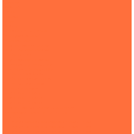
Команда
Вакансии
Статьи
Отзывы
Акции
Каталог
Клейкие ленты (скотчи)
Скотч упаковочный
Скотч цветной
Диспенсеры для скотча
Сопутствующие товары
Стрейч-пленка
Сопутствующие товары
Вторичная стрейч пленка
Первичная стрейч пленка
Стрейч пленка белая
Стрейч пленка машинная
Стрейч пленка черная
Скотч с логотипом
Печать: фон+1 цвет
Печать: фон+2 цвета
Печать: фон+3 цвета
Диспенсеры для скотча с логотипом
Полипропиленовые и ПЭТ ленты
ПП-ленты
Лента упаковочная полипропиленовая 12 мм
Лента упаковочная полипропиленовая 15 мм
Лента упаковочная полипропиленовая 19 мм