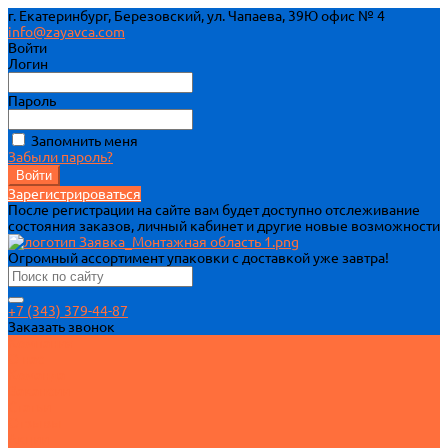
г. Екатеринбург, Березовский, ул. Чапаева, 39Ю офис № 4
info@zayavca.com
Войти
Логин
Пароль
Запомнить меня
Забыли пароль?
Зарегистрироваться
После регистрации на сайте вам будет доступно отслеживание
состояния заказов, личный кабинет и другие новые возможности
Огромный ассортимент упаковки с доставкой уже завтра!
+7 (343) 379-44-87
Заказать звонок
Компания
О нас
Команда
Вакансии
Статьи
Отзывы
Акции