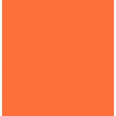
Каталог
Клейкие ленты (скотчи)
Скотч упаковочный
Скотч цветной
Диспенсеры для скотча
Стрейч-пленка
Сопутствующие товары
Вторичная стрейч пленка
Первичная стрейч пленка
Скотч с логотипом
Печать: фон+1 цвет
Печать: фон+2 цвета
Печать: фон+3 цвета
Полипропиленовые и ПЭТ ленты
ПП-ленты
ПЭТ-ленты
Защитные уголки, крепеж
Инструмент
Инструмент
Гофрокартон и коробки
Рулонный картон
Листовой картон
Защитные картонные уголки
Спецленты
Скотч малярный (крепп)
Скотч двухсторонний
Диспенсеры для спецлент
Пленки упаковочные