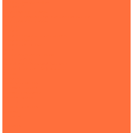
Пленка термоусадочная
Пленка П/Э
Сопутствующие товары
Воздушно-пузырьковая упаковочная пленка
Сопутствующие товары
КанцОпт
Перчатки
Перчатки кислотощелочестойкие
Перчатки краги
Перчатки латексные
Мешки
Мешки полипропиленовые
Мешки на 25 кг
Мягкий контейнер МКР (Биг-Бэг)
Ветошь. Порилекс. Ваф. полотно
Ветошь
Порилекс
Спецпредложения
Доставка и оплата
Стоимость доставки
Условия оплаты
КАНЦОПТ
Спецпредложения
Отзывы
Контакты
...
Компания
О нас