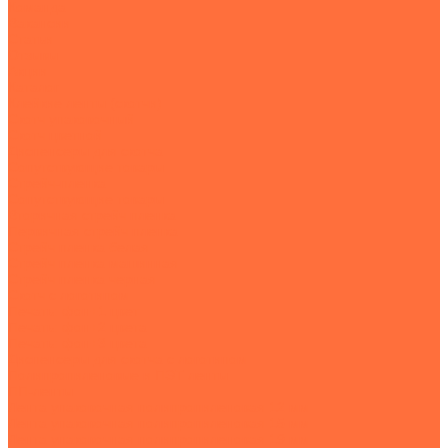
Команда
Вакансии
Статьи
Отзывы
Акции
Каталог
Клейкие ленты (скотчи)
Скотч упаковочный
Скотч цветной
Диспенсеры для скотча
Сопутствующие товары
Стрейч-пленка
Сопутствующие товары
Вторичная стрейч пленка
Первичная стрейч пленка
Стрейч пленка белая
Стрейч пленка машинная
Стрейч пленка черная
Скотч с логотипом
Печать: фон+1 цвет
Печать: фон+2 цвета
Печать: фон+3 цвета
Диспенсеры для скотча с логотипом
Полипропиленовые и ПЭТ ленты
ПП-ленты
Лента упаковочная полипропиленовая 12 мм
Лента упаковочная полипропиленовая 15 мм
Лента упаковочная полипропиленовая 19 мм