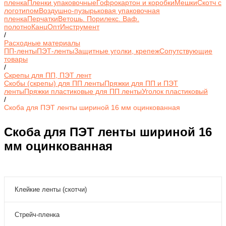
пленка
Пленки упаковочные
Гофрокартон и коробки
Мешки
Скотч с
логотипом
Воздушно-пузырьковая упаковочная
пленка
Перчатки
Ветошь. Порилекс. Ваф.
полотно
КанцОпт
Инструмент
/
Расходные материалы
ПП-ленты
ПЭТ-ленты
Защитные уголки, крепеж
Сопутствующие
товары
/
Скрепы для ПП, ПЭТ лент
Скобы (скрепы) для ПП ленты
Пряжки для ПП и ПЭТ
ленты
Пряжки пластиковые для ПП ленты
Уголок пластиковый
/
Скоба для ПЭТ ленты шириной 16 мм оцинкованная
Скоба для ПЭТ ленты шириной 16
мм оцинкованная
Клейкие ленты (скотчи)
Стрейч-пленка