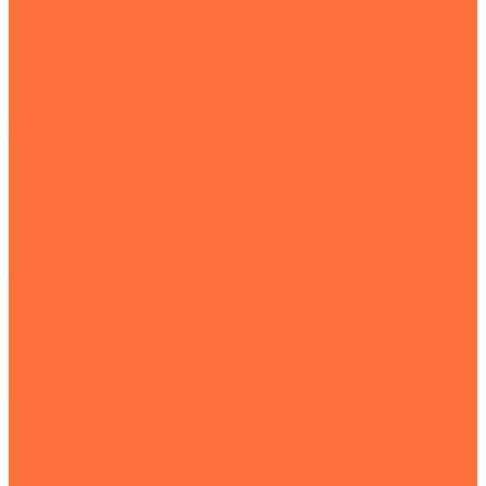
Каталог
Клейкие ленты (скотчи)
Скотч упаковочный
Скотч цветной
Диспенсеры для скотча
Стрейч-пленка
Сопутствующие товары
Вторичная стрейч пленка
Первичная стрейч пленка
Скотч с логотипом
Печать: фон+1 цвет
Печать: фон+2 цвета
Печать: фон+3 цвета
Полипропиленовые и ПЭТ ленты
ПП-ленты
ПЭТ-ленты
Защитные уголки, крепеж
Инструмент
Инструмент
Гофрокартон и коробки
Рулонный картон
Листовой картон
Защитные картонные уголки
Спецленты
Скотч малярный (крепп)
Скотч двухсторонний
Диспенсеры для спецлент
Пленки упаковочные