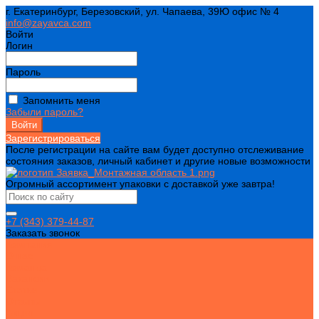
г. Екатеринбург, Березовский, ул. Чапаева, 39Ю офис № 4
info@zayavca.com
Войти
Логин
Пароль
Запомнить меня
Забыли пароль?
Зарегистрироваться
После регистрации на сайте вам будет доступно отслеживание
состояния заказов, личный кабинет и другие новые возможности
Огромный ассортимент упаковки с доставкой уже завтра!
+7 (343) 379-44-87
Заказать звонок
Компания
О нас
Команда
Вакансии
Статьи
Отзывы
Акции