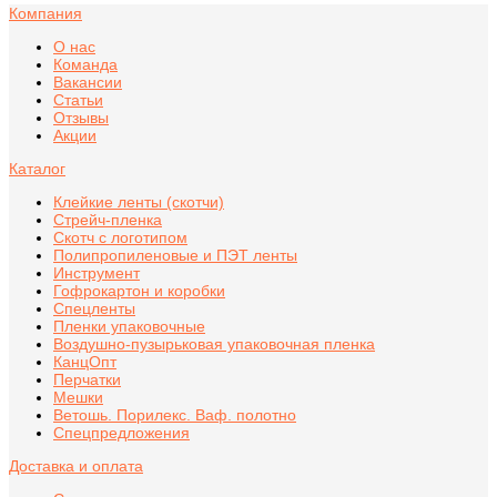
Компания
О нас
Команда
Вакансии
Статьи
Отзывы
Акции
Каталог
Клейкие ленты (скотчи)
Стрейч-пленка
Скотч с логотипом
Полипропиленовые и ПЭТ ленты
Инструмент
Гофрокартон и коробки
Спецленты
Пленки упаковочные
Воздушно-пузырьковая упаковочная пленка
КанцОпт
Перчатки
Мешки
Ветошь. Порилекс. Ваф. полотно
Спецпредложения
Доставка и оплата