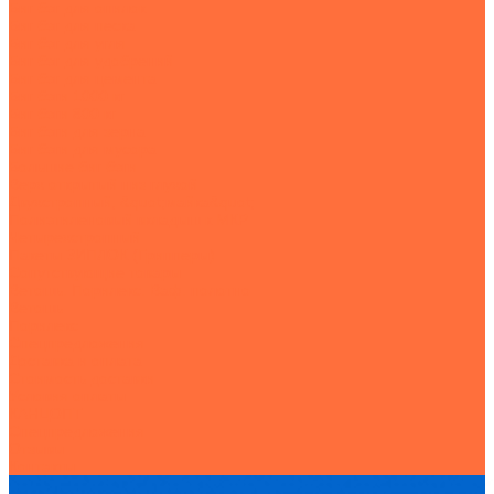
Биг бэг для опилок
Биг бэг для песка
Биг бэг для угля
Биг бэг для удобрений
Биг бэг для цемента
Биг бэги 1000 кг
Биг бэги 800 кг
Биг бэги для зерна
Биг бэги для мусора
Большие биг бэги
Верх открытый низ глухой
Двухстропный, &quot;майка&quot;
Полиэтиленовый вкладыш к МКР
Четырехстропный
Пакеты ЗИПЛОК (Грипперы)
Сопутствующие товары
Ветошь. Порилекс. Ваф. полотно
Ветошь
Порилекс
Спецпредложения
Доставка и оплата
Стоимость доставки
Условия оплаты
КАНЦОПТ
Спецпредложения
Отзывы
Контакты