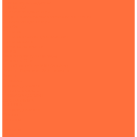
Пленка термоусадочная
Пленка П/Э
Сопутствующие товары
Воздушно-пузырьковая упаковочная пленка
Сопутствующие товары
КанцОпт
Перчатки
Перчатки кислотощелочестойкие
Перчатки краги
Перчатки латексные
Мешки
Мешки полипропиленовые
Мешки на 25 кг
Мягкий контейнер МКР (Биг-Бэг)
Ветошь. Порилекс. Ваф. полотно
Ветошь
Порилекс
Спецпредложения
Доставка и оплата
Стоимость доставки
Условия оплаты
КАНЦОПТ
Спецпредложения
Отзывы
Контакты
...
Компания
О нас