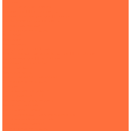
ПЭТ-ленты
Защитные уголки, крепеж
Пряжки для ПП и ПЭТ ленты
Пряжки пластиковые для ПП ленты
Скобы (скрепы) для ПП ленты
Уголок пластиковый
Сопутствующие товары
Инструмент
Инструмент
Диспенсеры
Клещи для ПП и ПЭТ лент
Комбинированные устройства для ПП и ПЭТ лент
Натяжители для ПП и ПЭТ лент
Гофрокартон и коробки
Рулонный картон
Листовой картон
Защитные картонные уголки
Сопутствующие товары
Спецленты
Скотч малярный (крепп)
Скотч двухсторонний
Диспенсеры для спецлент
Ленты сигнальные
Скотч алюминиевый
Скотч армированный стекловолокном
Скотч металлизированный
Скотч сантехнический
Сопутствующие товары