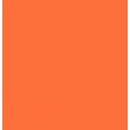
Пленки упаковочные
Пленка термоусадочная
Термоусадочная пленка POF
Пленка П/Э
Сопутствующие товары
Воздушно-пузырьковая упаковочная пленка
Сопутствующие товары
КанцОпт
Перчатки
Перчатки кислотощелочестойкие
Перчатки краги
Перчатки латексные
Перчатки маслобензостойкие
Перчатки нейлоновые
Перчатки нитриловые
Перчатки стекольщика
Перчатки х/б с ПВХ покрытием
Перчатки хлопчатобумажные
Мешки
Мешки полипропиленовые
Мешки п\п белые
Мешки п\п для муки
Полипропиленовые мешки 50 литров
Полипропиленовые мешки для картошки
Полипропиленовые мешки для мусора
Полипропиленовые мешки для сахара
Мешки на 25 кг
Мягкий контейнер МКР (Биг-Бэг)