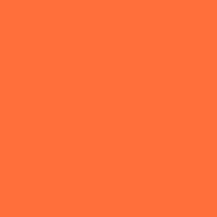
Клещи для ПП и ПЭТ лент
Комбинированные устройства для ПП и ПЭТ лент
Натяжители для ПП и ПЭТ лент
Гофрокартон и коробки
Рулонный картон
Листовой картон
Защитные картонные уголки
Сопутствующие товары
Спецленты
Скотч малярный (крепп)
Скотч двухсторонний
Диспенсеры для спецлент
Ленты сигнальные
Скотч алюминиевый
Скотч армированный стекловолокном
Скотч металлизированный
Скотч сантехнический
Сопутствующие товары
Пленки упаковочные
Пленка термоусадочная
Термоусадочная пленка POF
Пленка П/Э
Сопутствующие товары