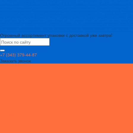
Огромный ассортимент упаковки с доставкой уже завтра!
+7 (343) 379-44-87
Заказать звонок
Компания
О нас
Команда
Вакансии
Статьи
Отзывы
Акции
Каталог
Клейкие ленты (скотчи)
Скотч упаковочный
Скотч цветной
Диспенсеры для скотча