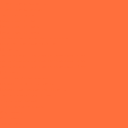
Стрейч пленка машинная
Стрейч пленка черная
Скотч с логотипом
Печать: фон+1 цвет
Печать: фон+2 цвета
Печать: фон+3 цвета
Диспенсеры для скотча с логотипом
Полипропиленовые и ПЭТ ленты
ПП-ленты
Лента упаковочная полипропиленовая 12 мм
Лента упаковочная полипропиленовая 15 мм
Лента упаковочная полипропиленовая 19 мм
ПЭТ-ленты
Защитные уголки, крепеж
Пряжки для ПП и ПЭТ ленты
Пряжки пластиковые для ПП ленты
Скобы (скрепы) для ПП ленты
Уголок пластиковый
Сопутствующие товары
Инструмент
Инструмент
Диспенсеры