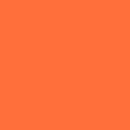
Стрейч-пленка
Сопутствующие товары
Вторичная стрейч пленка
Первичная стрейч пленка
Скотч с логотипом
Печать: фон+1 цвет
Печать: фон+2 цвета
Печать: фон+3 цвета
Полипропиленовые и ПЭТ ленты
ПП-ленты
ПЭТ-ленты
Защитные уголки, крепеж
Инструмент
Инструмент
Гофрокартон и коробки
Рулонный картон
Листовой картон
Защитные картонные уголки
Спецленты
Скотч малярный (крепп)
Скотч двухсторонний
Диспенсеры для спецлент