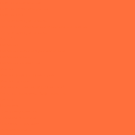
Пленки упаковочные
Пленка термоусадочная
Пленка П/Э
Сопутствующие товары
Воздушно-пузырьковая упаковочная пленка
Сопутствующие товары
КанцОпт
Перчатки
Перчатки кислотощелочестойкие
Перчатки краги
Перчатки латексные
Мешки
Мешки полипропиленовые
Мешки на 25 кг
Мягкий контейнер МКР (Биг-Бэг)
Ветошь. Порилекс. Ваф. полотно
Ветошь
Порилекс
Спецпредложения
Доставка и оплата
Стоимость доставки
Условия оплаты