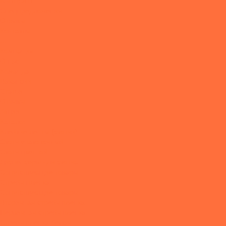
КАНЦОПТ
Спецпредложения
Отзывы
Контакты
...
Компания
О нас
Команда
Вакансии
Статьи
Отзывы
Акции
Каталог
Клейкие ленты (скотчи)
Скотч упаковочный
Скотч цветной
Диспенсеры для скотча
Сопутствующие товары
Стрейч-пленка
Сопутствующие товары
Вторичная стрейч пленка
Первичная стрейч пленка
Стрейч пленка белая