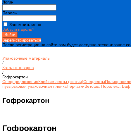
Логин
Пароль
Запомнить меня
Забыли пароль?
Зарегистрироваться
После регистрации на сайте вам будет доступно отслеживание со
Упаковочные материалы
/
Каталог товаров
/
Гофрокартон
Спецпредложения
Клейкие ленты (скотчи)
Спецленты
Полипропиле
пузырьковая упаковочная пленка
Перчатки
Ветошь. Порилекс. Ваф
Гофрокартон
Гофрокартон