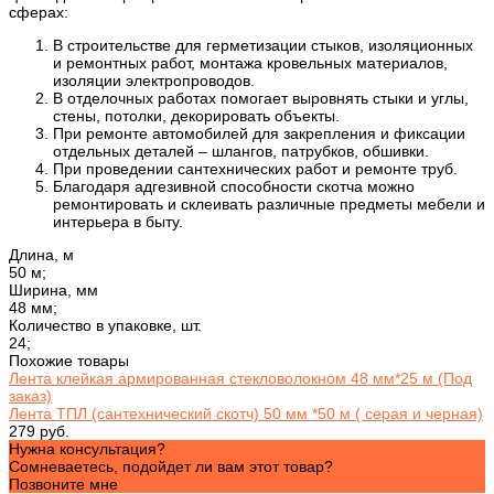
сферах:
В строительстве для герметизации стыков, изоляционных
и ремонтных работ, монтажа кровельных материалов,
изоляции электропроводов.
В отделочных работах помогает выровнять стыки и углы,
стены, потолки, декорировать объекты.
При ремонте автомобилей для закрепления и фиксации
отдельных деталей – шлангов, патрубков, обшивки.
При проведении сантехнических работ и ремонте труб.
Благодаря адгезивной способности скотча можно
ремонтировать и склеивать различные предметы мебели и
интерьера в быту.
Длина, м
50 м;
Ширина, мм
48 мм;
Количество в упаковке, шт.
24;
Похожие товары
Лента клейкая армированная стекловолокном 48 мм*25 м (Под
заказ)
Лента ТПЛ (сантехнический скотч) 50 мм *50 м ( серая и черная)
279 руб.
Нужна консультация?
Сомневаетесь, подойдет ли вам этот товар?
Позвоните мне