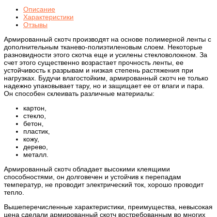
Описание
Характеристики
Отзывы
Армированный скотч производят на основе полимерной ленты с
дополнительным тканево-полиэтиленовым слоем. Некоторые
разновидности этого скотча еще и усилены стекловолокном. За
счет этого существенно возрастает прочность ленты, ее
устойчивость к разрывам и низкая степень растяжения при
нагрузках. Будучи влагостойким, армированный скотч не только
надежно упаковывает тару, но и защищает ее от влаги и пара.
Он способен склеивать различные материалы:
картон,
стекло,
бетон,
пластик,
кожу,
дерево,
металл.
Армированный скотч обладает высокими клеящими
способностями, он долговечен и устойчив к перепадам
температур, не проводит электрический ток, хорошо проводит
тепло.
Вышеперечисленные характеристики, преимущества, невысокая
цена сделали армированный скотч востребованным во многих