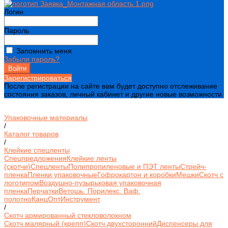
Логин
Пароль
Запомнить меня
Забыли пароль?
Зарегистрироваться
После регистрации на сайте вам будет доступно отслеживание
состояния заказов, личный кабинет и другие новые возможности
Упаковочные материалы
/
Каталог товаров
/
Клейкие спецленты
Спецпредложения
Клейкие ленты
(скотчи)
Спецленты
Полипропиленовые и ПЭТ ленты
Стрейч-
пленка
Пленки упаковочные
Гофрокартон и коробки
Мешки
Скотч с
логотипом
Воздушно-пузырьковая упаковочная
пленка
Перчатки
Ветошь. Порилекс. Ваф.
полотно
КанцОпт
Инструмент
/
Скотч армированный стекловолокном
Скотч малярный (крепп)
Скотч двухсторонний
Диспенсеры для