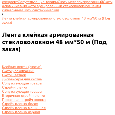
спецлент
Сопутствующие товары
Скотч металлизированный
Скотч
алюминиевый
Скотч армированный стекловолокном
Ленты
сигнальные
Скотч сантехнический
/
Лента клейкая армированная стекловолокном 48 мм*50 м (Под
заказ)
Лента клейкая армированная
стекловолокном 48 мм*50 м (Под
заказ)
Клейкие ленты (скотчи)
Скотч упаковочный
Скотч цветной
Диспенсеры для скотча
Сопутствующие товары
Стрейч-пленка
Сопутствующие товары
Вторичная стрейч пленка
Первичная стрейч пленка
Стрейч пленка белая
Стрейч пленка машинная
Стрейч пленка черная