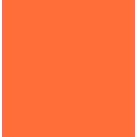
Команда
Вакансии
Статьи
Отзывы
Акции
Каталог
Клейкие ленты (скотчи)
Скотч упаковочный
Скотч цветной
Диспенсеры для скотча
Сопутствующие товары
Стрейч-пленка
Сопутствующие товары
Вторичная стрейч пленка
Первичная стрейч пленка
Стрейч пленка белая
Стрейч пленка машинная
Стрейч пленка черная
Скотч с логотипом
Печать: фон+1 цвет
Печать: фон+2 цвета
Печать: фон+3 цвета
Диспенсеры для скотча с логотипом
Полипропиленовые и ПЭТ ленты
ПП-ленты
Лента упаковочная полипропиленовая 12 мм
Лента упаковочная полипропиленовая 15 мм
Лента упаковочная полипропиленовая 19 мм