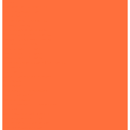
Каталог
Клейкие ленты (скотчи)
Скотч упаковочный
Скотч цветной
Диспенсеры для скотча
Стрейч-пленка
Сопутствующие товары
Вторичная стрейч пленка
Первичная стрейч пленка
Скотч с логотипом
Печать: фон+1 цвет
Печать: фон+2 цвета
Печать: фон+3 цвета
Полипропиленовые и ПЭТ ленты
ПП-ленты
ПЭТ-ленты
Защитные уголки, крепеж
Инструмент
Инструмент
Гофрокартон и коробки
Рулонный картон
Листовой картон
Защитные картонные уголки
Спецленты
Скотч малярный (крепп)
Скотч двухсторонний
Диспенсеры для спецлент
Пленки упаковочные