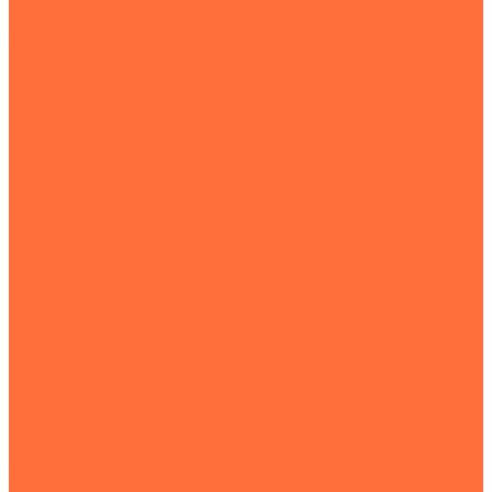
Пленки упаковочные
Пленка термоусадочная
Термоусадочная пленка POF
Пленка П/Э
Сопутствующие товары
Воздушно-пузырьковая упаковочная пленка
Сопутствующие товары
КанцОпт
Перчатки
Перчатки кислотощелочестойкие
Перчатки краги
Перчатки латексные
Перчатки маслобензостойкие
Перчатки нейлоновые
Перчатки нитриловые
Перчатки стекольщика
Перчатки х/б с ПВХ покрытием
Перчатки хлопчатобумажные
Мешки
Мешки полипропиленовые
Мешки п\п белые
Мешки п\п для муки
Полипропиленовые мешки 50 литров
Полипропиленовые мешки для картошки
Полипропиленовые мешки для мусора
Полипропиленовые мешки для сахара
Мешки на 25 кг
Мягкий контейнер МКР (Биг-Бэг)