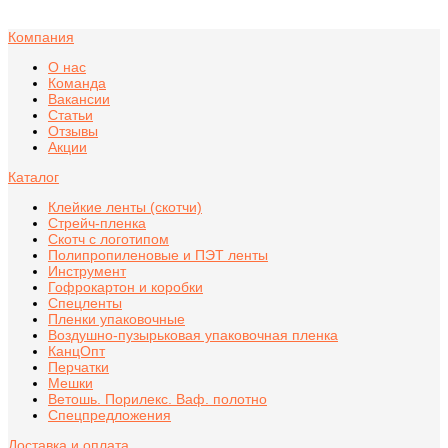
Компания
О нас
Команда
Вакансии
Статьи
Отзывы
Акции
Каталог
Клейкие ленты (скотчи)
Стрейч-пленка
Скотч с логотипом
Полипропиленовые и ПЭТ ленты
Инструмент
Гофрокартон и коробки
Спецленты
Пленки упаковочные
Воздушно-пузырьковая упаковочная пленка
КанцОпт
Перчатки
Мешки
Ветошь. Порилекс. Ваф. полотно
Спецпредложения
Доставка и оплата