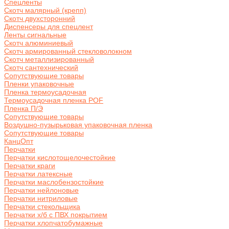
Спецленты
Скотч малярный (крепп)
Скотч двухсторонний
Диспенсеры для спецлент
Ленты сигнальные
Скотч алюминиевый
Скотч армированный стекловолокном
Скотч металлизированный
Скотч сантехнический
Сопутствующие товары
Пленки упаковочные
Пленка термоусадочная
Термоусадочная пленка POF
Пленка П/Э
Сопутствующие товары
Воздушно-пузырьковая упаковочная пленка
Сопутствующие товары
КанцОпт
Перчатки
Перчатки кислотощелочестойкие
Перчатки краги
Перчатки латексные
Перчатки маслобензостойкие
Перчатки нейлоновые
Перчатки нитриловые
Перчатки стекольщика
Перчатки х/б с ПВХ покрытием
Перчатки хлопчатобумажные