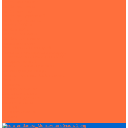
Биг бэг для опилок
Биг бэг для песка
Биг бэг для угля
Биг бэг для удобрений
Биг бэг для цемента
Биг бэги 1000 кг
Биг бэги 800 кг
Биг бэги для зерна
Биг бэги для мусора
Большие биг бэги
Верх открытый низ глухой
Двухстропный, &quot;майка&quot;
Полиэтиленовый вкладыш к МКР
Четырехстропный
Пакеты ЗИПЛОК (Грипперы)
Сопутствующие товары
Ветошь. Порилекс. Ваф. полотно
Ветошь
Порилекс
Спецпредложения
Доставка и оплата
Стоимость доставки
Условия оплаты
КАНЦОПТ
Спецпредложения
Отзывы
Контакты