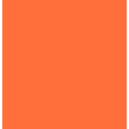
Пленка термоусадочная
Пленка П/Э
Сопутствующие товары
Воздушно-пузырьковая упаковочная пленка
Сопутствующие товары
КанцОпт
Перчатки
Перчатки кислотощелочестойкие
Перчатки краги
Перчатки латексные
Мешки
Мешки полипропиленовые
Мешки на 25 кг
Мягкий контейнер МКР (Биг-Бэг)
Ветошь. Порилекс. Ваф. полотно
Ветошь
Порилекс
Спецпредложения
Доставка и оплата
Стоимость доставки
Условия оплаты
КАНЦОПТ
Спецпредложения
Отзывы
Контакты
...
Компания
О нас