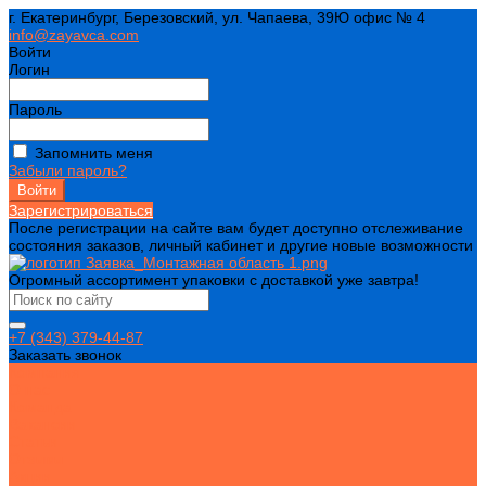
г. Екатеринбург, Березовский, ул. Чапаева, 39Ю офис № 4
info@zayavca.com
Войти
Логин
Пароль
Запомнить меня
Забыли пароль?
Зарегистрироваться
После регистрации на сайте вам будет доступно отслеживание
состояния заказов, личный кабинет и другие новые возможности
Огромный ассортимент упаковки с доставкой уже завтра!
+7 (343) 379-44-87
Заказать звонок
Компания
О нас
Команда
Вакансии
Статьи
Отзывы
Акции